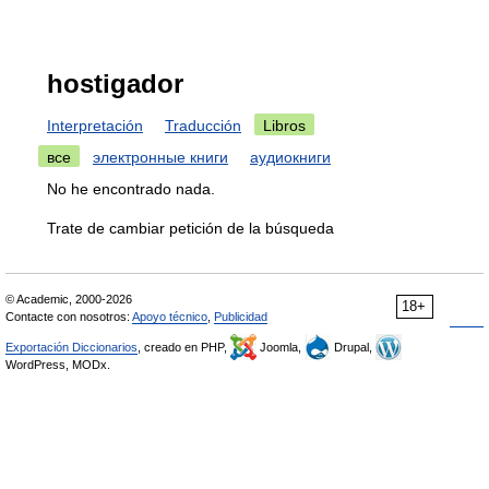
hostigador
Interpretación
Traducción
Libros
все
электронные книги
аудиокниги
No he encontrado nada.
Trate de cambiar petición de la búsqueda
© Academic, 2000-2026
18+
Contacte con nosotros:
Apoyo técnico
,
Publicidad
Exportación Diccionarios
, creado en PHP,
Joomla,
Drupal,
WordPress, MODx.