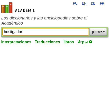
RU
EN
DE
FR
es-academic.com
Los diccionarios y las enciclopedias sobre el
Académico
¡Buscar!
interpretaciones
Traducciones
libros
Игры ⚽